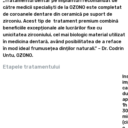
„Tratamentul dentar pe implanturi recomandat de
către medicii specialiști de la OZONO este completat
de coroanele dentare din ceramică pe suport de
zirconiu. Acest tip de tratament premium combină
beneficiile excepționale ale lucrărilor fixe cu
unicitatea zirconiului, cel mai biologic material utilizat
în medicina dentară, având posibilitatea de a reface
în mod ideal frumusețea dinților naturali.” – Dr. Codrin
Untu, OZONO.
Etapele tratamentului
In
im
ca
du
ap
1h
30
mi
(c
o