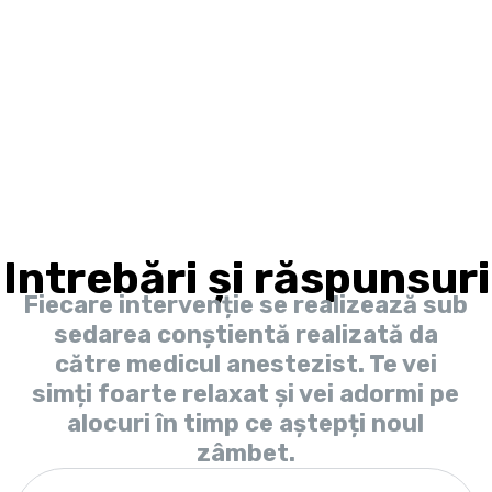
dobândă sau poți opta pentru Creditul Pacient,
cu o dobândă minimă și o perioadă de rambursare
la alegere, de până la 20 de ani.
Intrebări și răspunsuri
Fiecare intervenție se realizează sub
sedarea conștientă realizată da
către medicul anestezist. Te vei
simți foarte relaxat și vei adormi pe
alocuri în timp ce aștepți noul
zâmbet.