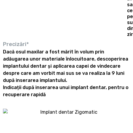
sa
ce
pe
su
di
zi
Precizări*
Dacă osul maxilar a fost mărit în volum prin
adăugarea unor materiale înlocuitoare, descoperirea
implantului dentar și aplicarea capei de vindecare
despre care am vorbit mai sus se va realiza la 9 luni
după inserarea implantului.
Indicații după inserarea unui implant dentar, pentru o
recuperare rapidă