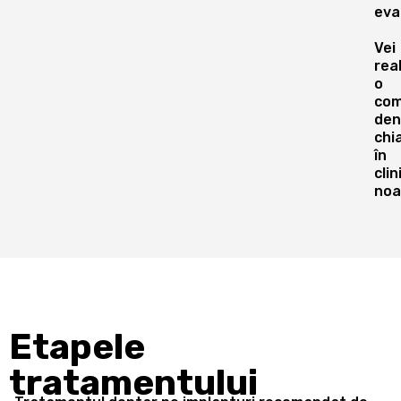
eva
Vei
rea
o
com
den
chi
în
clin
noa
Etapele
tratamentului