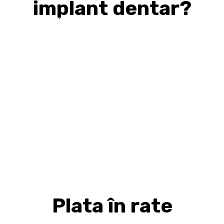
implant dentar?
Costurile per implant variază în funcție de tipul
de implant, respectiv de producătorul acestuia.
La OZONO folosim implanturi dentare de top la
nivel mondial, având certificat de calitate și
garanție. Pacientul primește un pașaport al
implantului, cu toate informațiile necesare
despre acesta și care este recunoscut în toate
țările. Lucrăm cu implanturile Neo Poros Neodent
by Straumann®, Straumann® BLX SLA,
Straumann® BLX SLACTIVE.
Medicul anestezist examinează, în timpul
consultului preanestezic, starea de sănătate a
pacientului, istoricul său medical și stabilește
împreună cu acesta tipul de anestezie optim.
Plata în rate
La OZONO, poți plăti în 12 rate lunare fără