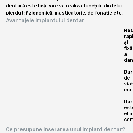
dentară estetică care va realiza funcțiile dintelui
pierdut: fizionomică, masticatorie, de fonație etc.
Avantajele implantului dentar
Res
rap
și
fixă
a
dant
Dur
de
via
mar
Dur
est
eli
com
Ce presupune inserarea unui implant dentar?