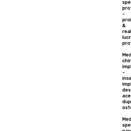
spe
pro
–
pro
&
rea
lucr
pro
Med
chi
imp
–
ins
imp
des
ace
dup
ost
Med
spe
par