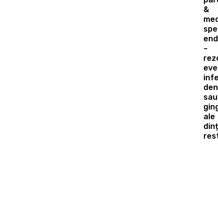
&
med
spe
end
–
rez
eve
infe
den
sau
gin
ale
dinț
res