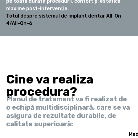
pe toată durata procedurii, confort și estetică
maxime post-intervenție.
Totul despre sistemul de implant dentar All-On-
4/All-On-6
Cine va realiza
procedura?
Planul de tratament va fi realizat de
o echipă multidisciplinară, care se va
asigura de rezultate durabile, de
calitate superioară:
Med