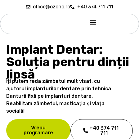
office@ozono.ro
+40 374 711 711
Implant Dentar:
Soluția pentru dinții
lipsă
Îți putem reda zâmbetul mult visat, cu
ajutorul implanturilor dentare prin tehnica
Dantură fixă pe implanturi dentare.
Reabilităm zâmbetul, masticația și viața
socială!
Vreau
+40 374 711
programare
711