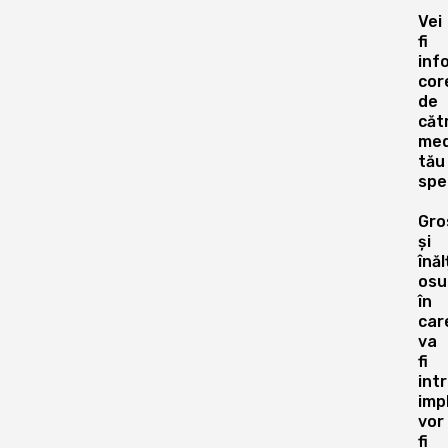
Vei
fi
inf
cor
de
căt
med
tău
spec
Gro
și
înă
osu
în
car
va
fi
int
imp
vor
fi