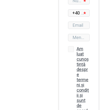
sănătății orale, la
OZONO beneficiezi de
expertiză completă și
empatie, într-un
singur loc.