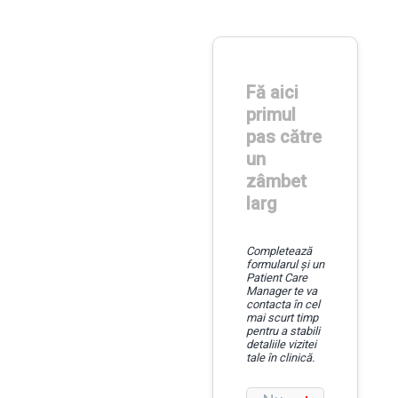
Excelență
în
implantologie
și
stomatologie
integrată.
Redăm integritatea
danturii tale prin cele
mai sigure soluții de
tratament. Fie că ai
nevoie de o
intervenție
chirurgicală
complexă, de
alinierea dinților sau
de menținerea