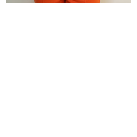
DE CE SĂ ALEGI ECHIPA DE
SPECIALIȘTI OZONO?
Sănătatea copilului tău beneficiază de o abordare
multidisciplinară, sub același acoperiș:
Medic specialist Pedodont:
Expert în
problemele specifice dinților de lapte și în
gestionarea comportamentului pediatric.
Prevenție și sigilare:
Protejăm dinții definitivi
imediat după erupție prin sigilări șanțurilor și
fosetelor, reducând riscul de carie cu până la
80%.
Control ortodontic timpuriu:
Evaluarea de
la vârsta de 6-7 ani permite depistarea