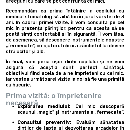
afecțiuni cu care se pot confrunta cei mici.
Recomandăm ca prima întâlnire a copilului cu
medicul stomatolog să aibă loc în jurul vârstei de 3
ani. În cadrul primei vizite, îl vom consulta pe cel
mic în prezența părinților, pentru ca acesta să se
poată simți confortabil și în siguranță. Îl vom lăsa,
de asemenea, să descopere instrumentele noastre
„fermecate”, cu ajutorul cărora zâmbetul lui devine
strălucitor și alb.
În final, vom peria ușor dinții copilului și ne vom
asigura că aceștia sunt perfect sănătoși,
obiectivul fiind acela de a ne împrieteni cu cel mic,
iar vestea următoarei vizite la noi să fie una primită
cu bucurie.
Prima vizită: o împrietenire
necesară
Explorarea mediului:
Cel mic descoperă
scaunul „magic” și instrumentele „fermecate”.
Consultul preventiv:
Evaluăm sănătatea
dinților de lapte și dezvoltarea arcadelor în