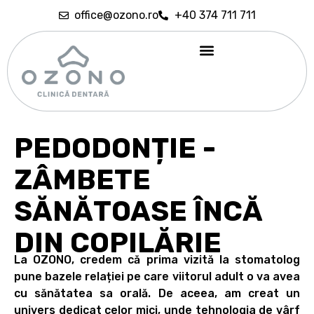
office@ozono.ro
+40 374 711 711
Sedare conștientă
PEDODONȚIE -
ZÂMBETE
SĂNĂTOASE ÎNCĂ
DIN COPILĂRIE
La OZONO, credem că prima vizită la stomatolog
pune bazele relației pe care viitorul adult o va avea
cu sănătatea sa orală. De aceea, am creat un
univers dedicat celor mici, unde tehnologia de vârf