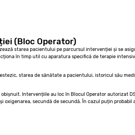
iei (Bloc Operator)
zează starea pacientului pe parcursul intervenției și se asig
cționa în timp util cu aparatura specifică de terapie intensiv
stezic, starea de sănătate a pacientului, istoricul său medi
șnuit. Intervențiile au loc în Blocul Operator autorizat DSP
 și oxigenarea, secundă de secundă. În cazul puțin probabil 