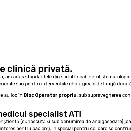
e clinică privată.
a, am adus standardele din spital în cabinetul stomatologic
enerale sau pentru intervențiile chirurgicale de lungă durată
e au loc în
Bloc Operator propriu
, sub supravegherea cont
edicul specialist ATI
știentă (cunoscută și sub denumirea de analgosedare) joacă 
teres pentru pacienți, în special pentru cei care se confrun