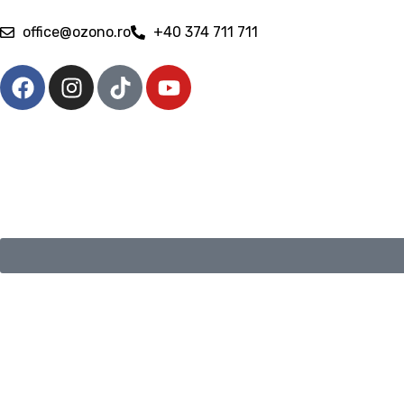
office@ozono.ro
+40 374 711 711