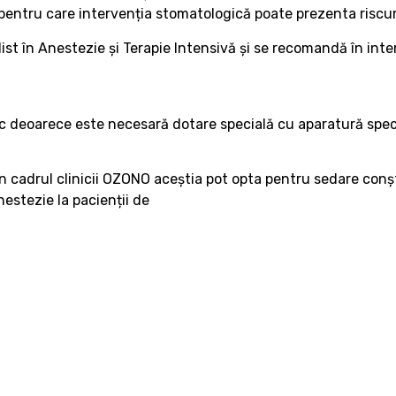
 pentru care intervenția stomatologică poate prezenta riscur
 în Anestezie și Terapie Intensivă și se recomandă în interven
 deoarece este necesară dotare specială cu aparatură specif
în cadrul clinicii OZONO aceștia pot opta pentru sedare conș
estezie la pacienții de