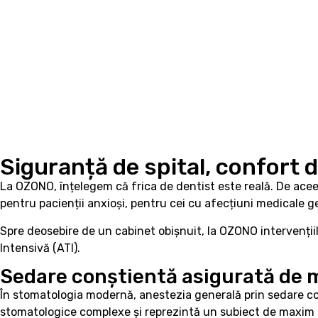
Siguranță de spital, confort d
La OZONO, înțelegem că frica de dentist este reală. De acee
pentru pacienții anxioși, pentru cei cu afecțiuni medicale g
Spre deosebire de un cabinet obișnuit, la OZONO intervențiil
Intensivă (ATI).
Sedare conștientă asigurată de m
În stomatologia modernă, anestezia generală prin sedare con
stomatologice complexe și reprezintă un subiect de maxim in