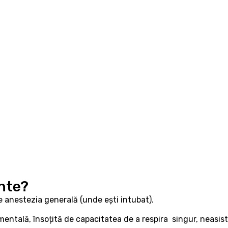
ente?
e anestezia generală (unde ești intubat).
mentală, însoțită de capacitatea de a respira singur, neasis