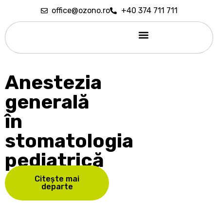
office@ozono.ro
+40 374 711 711
Sedare conștientă
Anestezia
generală
în
stomatologia
pediatrică
Citește mai
departe