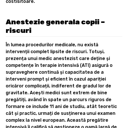
costisitoare.
Anestezie generala copii –
riscuri
În lumea procedurilor medicale, nu există
intervenții complet lipsite de riscuri. Totuși,
prezența unui medic anestezist care deține și
competențe în terapie intensivă (ATI) asigură o
supraveghere continuă și capacitatea de a
interveni prompt și eficient în cazul apariției
oricăror complicații, indiferent de gradul lor de
gravitate. Acești medici sunt extrem de bine
pregătiți, având în spate un parcurs riguros de
formare ce include 11 ani de studiu, atât teoretic
cât și practic, urmați de susținerea unui examen
complex la nivel european. Această pregătire
intensivă îi califică să gestioneze o gamă largă de