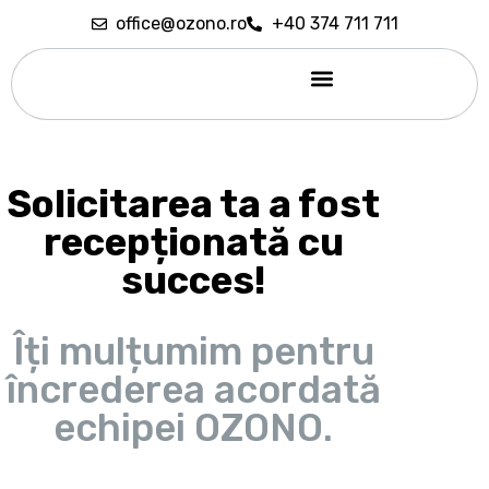
office@ozono.ro
+40 374 711 711
Sedare conștientă
Solicitarea ta a fost
recepționată cu
succes!
Îți mulțumim pentru
încrederea acordată
echipei OZONO.