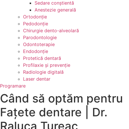
Sedare conștientă
Anestezie generală
Ortodonție
Pedodonție
Chirurgie dento-alveolară
Parodontologie
Odontoterapie
Endodonție
Protetică dentară
Profilaxie și prevenție
Radiologie digitală
Laser dentar
Programare
Când să optăm pentru
Fațete dentare | Dr.
Raluca Tureac