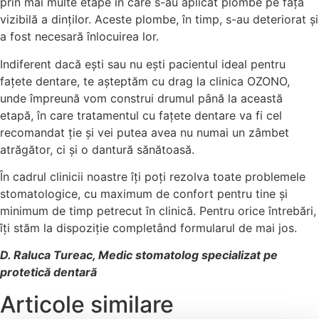
prin mai multe etape în care s-au aplicat plombe pe fața
vizibilă a dinților. Aceste plombe, în timp, s-au deteriorat și
a fost necesară înlocuirea lor.
Indiferent dacă ești sau nu ești pacientul ideal pentru
fațete dentare, te așteptăm cu drag la clinica OZONO,
unde împreună vom construi drumul până la această
etapă, în care tratamentul cu fațete dentare va fi cel
recomandat ție și vei putea avea nu numai un zâmbet
atrăgător, ci și o dantură sănătoasă.
În cadrul clinicii noastre îți poți rezolva toate problemele
stomatologice, cu maximum de confort pentru tine și
minimum de timp petrecut în clinică. Pentru orice întrebări,
îți stăm la dispoziție completând formularul de mai jos.
D. Raluca Tureac, Medic stomatolog specializat pe
protetică dentară
Articole similare