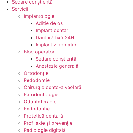
Sedare conștientă
Servicii
Implantologie
Adiție de os
Implant dentar
Dantură fixă 24H
Implant zigomatic
Bloc operator
Sedare conștientă
Anestezie generală
Ortodonție
Pedodonție
Chirurgie dento-alveolară
Parodontologie
Odontoterapie
Endodonție
Protetică dentară
Profilaxie și prevenție
Radiologie digitală