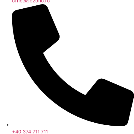
office@ozono.ro
+40 374 711 711