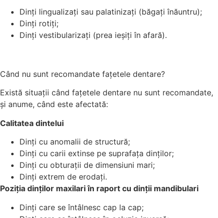
Dinți lingualizați sau palatinizați (băgați înăuntru);
Dinți rotiți;
Dinți vestibularizați (prea ieșiți în afară).
Când nu sunt recomandate fațetele dentare?
Există situații când fațetele dentare nu sunt recomandate,
și anume, când este afectată:
Calitatea dintelui
Dinți cu anomalii de structură;
Dinți cu carii extinse pe suprafața dinților;
Dinți cu obturații de dimensiuni mari;
Dinți extrem de erodați.
Poziția dinților maxilari în raport cu dinții mandibulari
Dinți care se întâlnesc cap la cap;