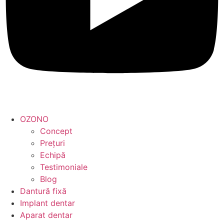
OZONO
Concept
Prețuri
Echipă
Testimoniale
Blog
Dantură fixă
Implant dentar
Aparat dentar