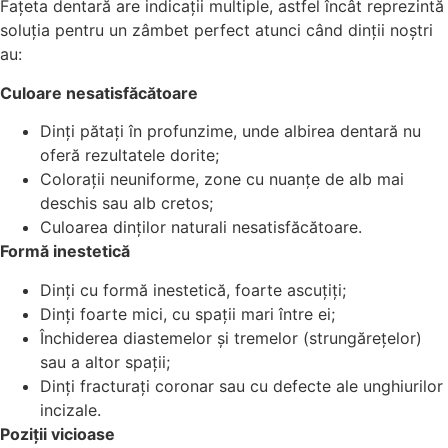
Fațeta dentară are indicații multiple, astfel încât reprezintă
soluția pentru un zâmbet perfect atunci când dinții noștri
au:
Culoare nesatisfăcătoare
Dinți pătați în profunzime, unde albirea dentară nu
oferă rezultatele dorite;
Colorații neuniforme, zone cu nuanțe de alb mai
deschis sau alb cretos;
Culoarea dinților naturali nesatisfăcătoare.
Formă inestetică
Dinți cu formă inestetică, foarte ascuțiți;
Dinți foarte mici, cu spații mari între ei;
Închiderea diastemelor și tremelor (strungărețelor)
sau a altor spații;
Dinți fracturați coronar sau cu defecte ale unghiurilor
incizale.
Poziții vicioase