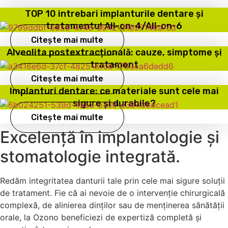
TOP 10 intrebari implanturile dentare și
tratamentul All-on-4/All-on-6
Citește mai multe
Alveolita postextracțională: cauze, simptome și
tratament
Citește mai multe
Implanturi dentare: ce materiale sunt cele mai
sigure și durabile?
Citește mai multe
Excelență în implantologie și
stomatologie integrată.
Redăm integritatea danturii tale prin cele mai sigure soluții
de tratament. Fie că ai nevoie de o intervenție chirurgicală
complexă, de alinierea dinților sau de menținerea sănătății
orale, la Ozono beneficiezi de expertiză completă și