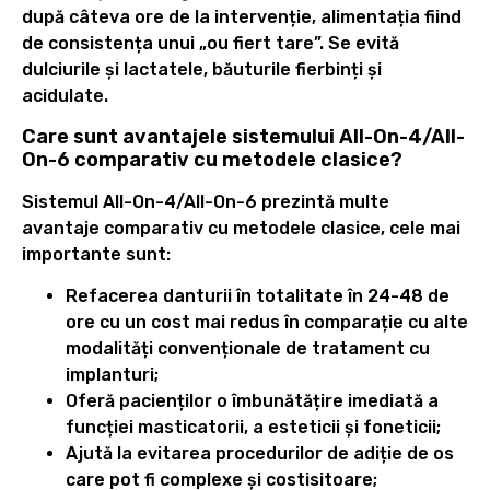
după câteva ore de la intervenție, alimentația fiind
de consistența unui „ou fiert tare”. Se evită
dulciurile și lactatele, băuturile fierbinți și
acidulate.
Care sunt avantajele sistemului All-On-4/All-
On-6 comparativ cu metodele clasice?
Sistemul All-On-4/All-On-6 prezintă multe
avantaje comparativ cu metodele clasice, cele mai
importante sunt:
Refacerea danturii în totalitate în 24-48 de
ore cu un cost mai redus în comparație cu alte
modalități convenționale de tratament cu
implanturi;
Oferă pacienților o îmbunătățire imediată a
funcției masticatorii, a esteticii și foneticii;
Ajută la evitarea procedurilor de adiție de os
care pot fi complexe și costisitoare;