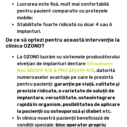
Lucrarea este fixă, mult mai confortabilă
pentru pacient comparativ cu protezele
mobile;
Stabilitate foarte ridicată cu doar 4 sau 6
implanturi.
De ce să optezi pentru această intervenție la
clinica OZONO?
La OZONO lucrăm cu sistemele producătorului
elvețian de implanturi dentare
Straumann:
Neo ARCH® 4/6 & PRO ARCH® 4/6
, datorită
numeroaselor avantaje pe care le prezintă
pentru pacienți:
garanție pe viață, calitate și
precizie ridicate, o varietate de soluții de
implantare, versatilitate, osteointegrare
rapidă în organism, posibilitatea de aplicare
la pacienții cu osteoporoză și diabet
etc.
În clinica noastră pacienții beneficiază de
condiții speciale:
bloc operator propriu