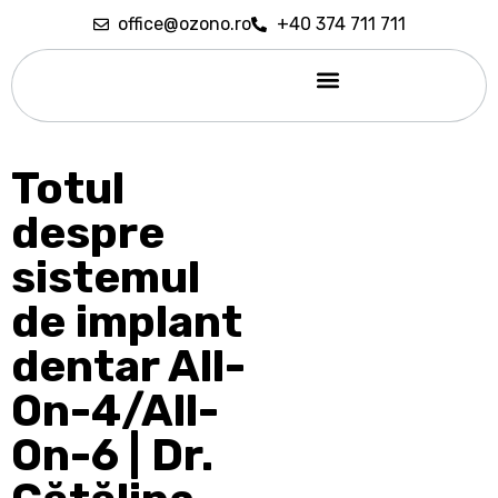
office@ozono.ro
+40 374 711 711
Sedare conștientă
Totul
despre
sistemul
de implant
dentar All-
On-4/All-
On-6 | Dr.