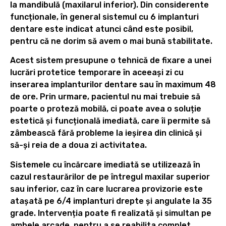
la mandibulă (maxilarul inferior). Din considerente
funcționale, în general sistemul cu 6 implanturi
dentare este indicat atunci când este posibil,
pentru că ne dorim să avem o mai bună stabilitate.
Acest sistem presupune o tehnică de fixare a unei
lucrări protetice temporare în aceeaşi zi cu
inserarea implanturilor dentare sau în maximum 48
de ore. Prin urmare, pacientul nu mai trebuie să
poarte o proteză mobilă, ci poate avea o soluție
estetică și funcțională imediată, care îi permite să
zâmbească fără probleme la ieşirea din clinică și
să-și reia de a doua zi activitatea.
Sistemele cu încărcare imediată se utilizează în
cazul restaurărilor de pe întregul maxilar superior
sau inferior, caz în care lucrarea provizorie este
ataşată pe 6/4 implanturi drepte şi angulate la 35
grade. Intervenția poate fi realizată și simultan pe
ambele arcade, pentru a se reabilita complet