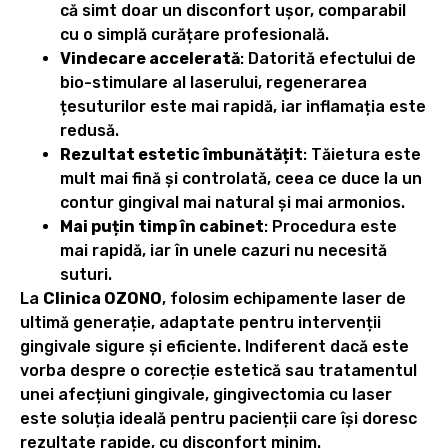
că simt doar un disconfort ușor, comparabil
cu o simplă curățare profesională.
Vindecare accelerată
: Datorită efectului de
bio-stimulare al laserului, regenerarea
țesuturilor este mai rapidă, iar inflamația este
redusă.
Rezultat estetic îmbunătățit
: Tăietura este
mult mai fină și controlată, ceea ce duce la un
contur gingival mai natural și mai armonios.
Mai puțin timp în cabinet
: Procedura este
mai rapidă, iar în unele cazuri nu necesită
suturi.
La
Clinica OZONO
, folosim echipamente laser de
ultimă generație, adaptate pentru intervenții
gingivale sigure și eficiente. Indiferent dacă este
vorba despre o corecție estetică sau tratamentul
unei afecțiuni gingivale, gingivectomia cu laser
este soluția ideală pentru pacienții care își doresc
rezultate rapide, cu disconfort minim.