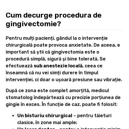
Cum decurge procedura de
gingivectomie?
Pentru mulți pacienți, gândul la o intervenție
chirurgicală poate provoca anxietate. De aceea, e
important să știi că gingivectomia este o
procedură simplă, sigură și bine tolerată. Se
efectuează
sub anestezie locală
, ceea ce
înseamnă că nu vei simți durere în timpul
intervenției, ci doar o ușoară presiune sau vibrație.
După ce zona este complet amorțită, medicul
stomatolog îndepărtează cu precizie porțiunea de
gingie în exces. În funcție de caz, poate fi folosit:
Un bisturiu chirurgical
– pentru tăieturi
clasice, în zone mai ample;