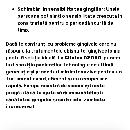
Schimbări în sensibilitatea gingiilor:
Unele
persoane pot simți o sensibilitate crescută în
zona tratată pentru o perioadă scurtă de
timp.
Dacă te confrunți cu probleme gingivale care nu
răspund la tratamentele obișnuite, gingivectomia
poate fi soluția ideală.
La
Clinica OZONO
, punem
la dispoziția pacienților tehnologie de ultimă
generație și proceduri minim invazive pentru un
tratament rapid, eficient și cu recuperare
rapidă. Echipa noastră de specialiști este
pregătită să te ajute să îți îmbunătățești
sănătatea gingiilor și să îți redai zâmbetul
încrederea!