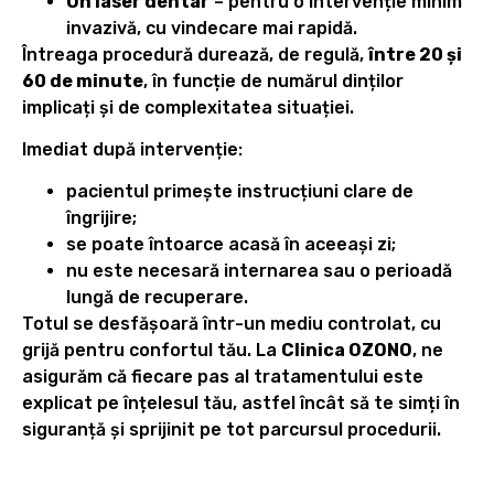
Un laser dentar
– pentru o intervenție minim
invazivă, cu vindecare mai rapidă.
Întreaga procedură durează, de regulă,
între 20 și
60 de minute
, în funcție de numărul dinților
implicați și de complexitatea situației.
Imediat după intervenție:
pacientul primește instrucțiuni clare de
îngrijire;
se poate întoarce acasă în aceeași zi;
nu este necesară internarea sau o perioadă
lungă de recuperare.
Totul se desfășoară într-un mediu controlat, cu
grijă pentru confortul tău. La
Clinica OZONO
, ne
asigurăm că fiecare pas al tratamentului este
explicat pe înțelesul tău, astfel încât să te simți în
siguranță și sprijinit pe tot parcursul procedurii.