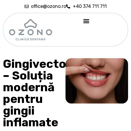
office@ozono.ro
+40 374 711 711
Gingivectomia
– Soluția
modernă
pentru
gingii
inflamate