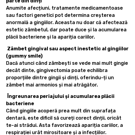
parte din dinți
Anumite afecțiuni, tratamente medicamentoase
sau factori genetici pot determina creșterea
anormală a gingiilor. Aceasta nu doar că afectează
estetic zâmbetul, dar poate duce și la acumularea
plăcii bacteriene și la apariția cariilor.
Zâmbet gingival sau aspect inestetic al gingiilor
(gummy smile)
Dacă atunci când zâmbești se vede mai mult gingie
decât dinte, gingivectomia poate echilibra
proporțiile dintre gingii și dinți, oferindu-ți un
zâmbet mai armonios și mai atrăgător.
Îngreunarea periajului și acumularea plăcii
bacteriene
Când gingiile acoperă prea mult din suprafața
dentară, este dificil să cureți corect dinții, oricât
te-ai strădui. Asta favorizează apariția cariilor, a
respirației urât mirositoare și a infecțiilor.