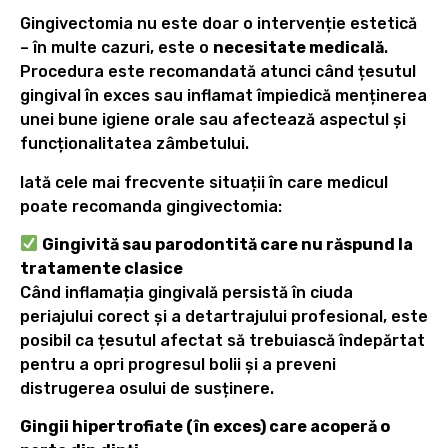
Gingivectomia nu este doar o intervenție estetică
– în multe cazuri, este o
necesitate medicală
.
Procedura este recomandată atunci când țesutul
gingival în exces sau inflamat împiedică menținerea
unei bune igiene orale sau afectează aspectul și
funcționalitatea zâmbetului.
Iată cele mai frecvente situații în care medicul
poate recomanda gingivectomia:
Gingivită sau parodontită care nu răspund la
tratamente clasice
Când inflamația gingivală persistă în ciuda
periajului corect și a detartrajului profesional, este
posibil ca țesutul afectat să trebuiască îndepărtat
pentru a opri progresul bolii și a preveni
distrugerea osului de susținere.
Gingii hipertrofiate (în exces) care acoperă o