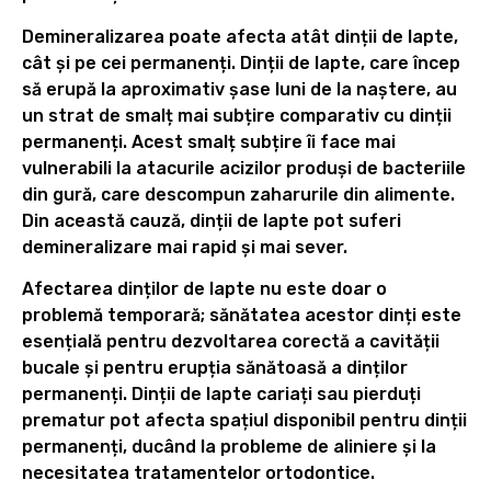
Demineralizarea poate afecta atât dinții de lapte,
cât și pe cei permanenți. Dinții de lapte, care încep
să erupă la aproximativ șase luni de la naștere, au
un strat de smalț mai subțire comparativ cu dinții
permanenți. Acest smalț subțire îi face mai
vulnerabili la atacurile acizilor produși de bacteriile
din gură, care descompun zaharurile din alimente.
Din această cauză, dinții de lapte pot suferi
demineralizare mai rapid și mai sever.
Afectarea dinților de lapte nu este doar o
problemă temporară; sănătatea acestor dinți este
esențială pentru dezvoltarea corectă a cavității
bucale și pentru erupția sănătoasă a dinților
permanenți. Dinții de lapte cariați sau pierduți
prematur pot afecta spațiul disponibil pentru dinții
permanenți, ducând la probleme de aliniere și la
necesitatea tratamentelor ortodontice.