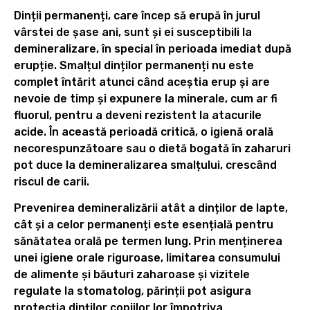
Dinții permanenți, care încep să erupă în jurul
vârstei de șase ani, sunt și ei susceptibili la
demineralizare, în special în perioada imediat după
erupție. Smalțul dinților permanenți nu este
complet întărit atunci când aceștia erup și are
nevoie de timp și expunere la minerale, cum ar fi
fluorul, pentru a deveni rezistent la atacurile
acide. În această perioadă critică, o igienă orală
necorespunzătoare sau o dietă bogată în zaharuri
pot duce la demineralizarea smalțului, crescând
riscul de carii.
Prevenirea demineralizării atât a dinților de lapte,
cât și a celor permanenți este esențială pentru
sănătatea orală pe termen lung. Prin menținerea
unei igiene orale riguroase, limitarea consumului
de alimente și băuturi zaharoase și vizitele
regulate la stomatolog, părinții pot asigura
protecția dinților copiilor lor împotriva