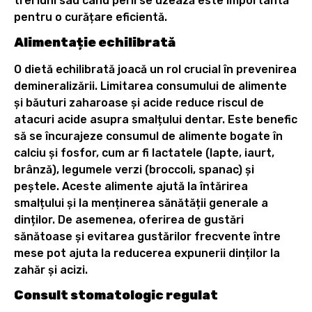
trei luni sau când perii se uzează este importantă
pentru o curățare eficientă.
Alimentație echilibrată
O dietă echilibrată joacă un rol crucial în prevenirea
demineralizării. Limitarea consumului de alimente
și băuturi zaharoase și acide reduce riscul de
atacuri acide asupra smalțului dentar. Este benefic
să se încurajeze consumul de alimente bogate în
calciu și fosfor, cum ar fi lactatele (lapte, iaurt,
brânză), legumele verzi (broccoli, spanac) și
peștele. Aceste alimente ajută la întărirea
smalțului și la menținerea sănătății generale a
dinților. De asemenea, oferirea de gustări
sănătoase și evitarea gustărilor frecvente între
mese pot ajuta la reducerea expunerii dinților la
zahăr și acizi.
Consult stomatologic regulat