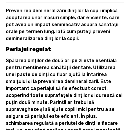
Prevenirea demineralizării dinților la copii implică
adoptarea unor măsuri simple, dar eficiente, care
pot avea un impact semnificativ asupra sănătății
orale pe termen lung. Iată cum puteți preveni
demineralizarea dinților la copii:
Periajul regulat
Spălarea dinților de două ori pe zi este esențială
pentru menținerea sănătății dentare. Utilizarea
unei paste de dinți cu fluor ajută la întărirea
smalțului și la prevenirea demineralizării. Este
important ca periajul să fie efectuat corect,
acoperind toate suprafețele dinților și durează cel
puțin două minute. Părinții ar trebui să
supravegheze și să ajute copiii mici pentru a se
asigura că periajul este eficient. În plus,
schimbarea regulată a periuței de dinți la fiecare