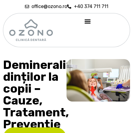
office@ozono.ro
+40 374 711 711
Demineralizarea
dinților la
copii –
Cauze,
Tratament,
Prevenție