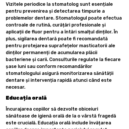
Vizitele periodice la stomatolog sunt esențiale
pentru prevenirea și detectarea timpurie a
problemelor dentare. Stomatologul poate efectua
controale de rutină, curățări profesionale și
aplicații de fluor pentru a întări smalțul dinților. În
plus, sigilarea dentară poate fi recomandată
pentru protejarea suprafețelor masticatorii ale
dinților permanenți de acumularea plăcii
bacteriene și carii. Consulturile regulate la fiecare
șase luni sau conform recomandărilor
stomatologului asigură monitorizarea sănătății
dentare și intervenția rapidă atunci când este
necesar.
Educația orală
Încurajarea copiilor să dezvolte obiceiuri
sănătoase de igienă orală de la o vârstă fragedă
este crucială. Educația orală include învățarea