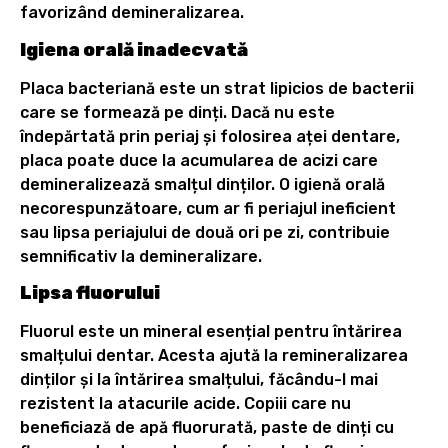
favorizând demineralizarea.
Igiena orală inadecvată
Placa bacteriană este un strat lipicios de bacterii
care se formează pe dinți. Dacă nu este
îndepărtată prin periaj și folosirea aței dentare,
placa poate duce la acumularea de acizi care
demineralizează smalțul dinților. O igienă orală
necorespunzătoare, cum ar fi periajul ineficient
sau lipsa periajului de două ori pe zi, contribuie
semnificativ la demineralizare.
Lipsa fluorului
Fluorul este un mineral esențial pentru întărirea
smalțului dentar. Acesta ajută la remineralizarea
dinților și la întărirea smalțului, făcându-l mai
rezistent la atacurile acide. Copiii care nu
beneficiază de apă fluorurată, paste de dinți cu