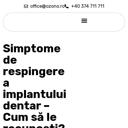
office@ozono.ro
+40 374 711 711
Sedare conștientă
Simptome
de
respingere
a
implantului
dentar –
Cum să le