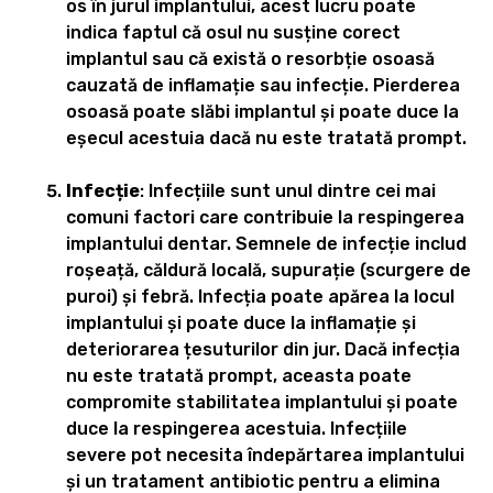
os în jurul implantului, acest lucru poate
indica faptul că osul nu susține corect
implantul sau că există o resorbție osoasă
cauzată de inflamație sau infecție. Pierderea
osoasă poate slăbi implantul și poate duce la
eșecul acestuia dacă nu este tratată prompt.
Infecție
: Infecțiile sunt unul dintre cei mai
comuni factori care contribuie la respingerea
implantului dentar. Semnele de infecție includ
roșeață, căldură locală, supurație (scurgere de
puroi) și febră. Infecția poate apărea la locul
implantului și poate duce la inflamație și
deteriorarea țesuturilor din jur. Dacă infecția
nu este tratată prompt, aceasta poate
compromite stabilitatea implantului și poate
duce la respingerea acestuia. Infecțiile
severe pot necesita îndepărtarea implantului
și un tratament antibiotic pentru a elimina